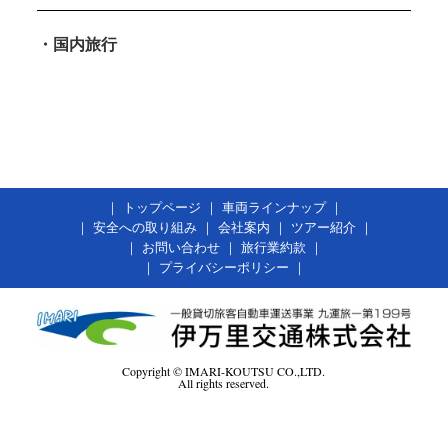
・国内旅行
｜
トップページ
｜
車両ラインナップ
｜
｜
安全への取り組み
｜
会社案内
｜
ツアー紹介
｜
｜
お問い合わせ
｜
旅行業約款
｜
｜
プライバシーポリシー
｜
Copyright © IMARI-KOUTSU CO.,LTD.
All rights reserved.