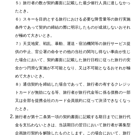
５）旅行者の数が契約書面に記載した最少催行人員に達しなかっ
たとき。
６）スキーを目的とする旅行における必要な降雪量等の旅行実施
条件であって契約の締結の際に明示したものが成就しないおそれ
が極めて大きいとき。
７）天災地変、戦乱、暴動、運送・宿泊機関等の旅行サービス提
供の中止、官公署の命令その他の当社の関与し得ない事由が生じ
た場合において、契約書面に記載した旅行日程に従った旅行の安
全かつ円滑な実施が不可能となり、又は不可能となるおそれが極
めて大きいとき。
８）通信契約を締結した場合であって、旅行者の有するクレジッ
トカードが無効になる等、旅行者が旅行代金等に係る債務の一部
又は全部を提携会社のカード会員規約に従って決済できなくなっ
たとき。
旅行者が第十二条第一項の契約書面に記載する期日までに旅行代
金を支払わないときは、当該期日の翌日において旅行者が募集型
企画旅行契約を解除したものとします。この場合において、旅行