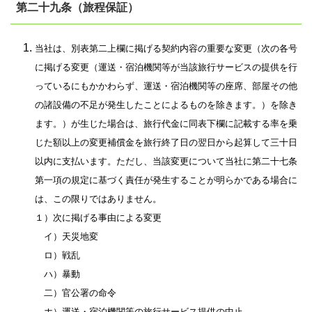
第二十九条（旅程保証）
当社は、別表第二上欄に掲げる契約内容の重要な変更（次の各号
に掲げる変更（運送・宿泊機関等が当該旅行サービスの提供を行
っているにもかかわらず、運送・宿泊機関等の座席、部屋その他
の諸設備の不足が発生したことによるものを除きます。）を除き
ます。）が生じた場合は、旅行代金に同表下欄に記載する率を乗
じた額以上の変更補償金を旅行終了日の翌日から起算して三十日
以内に支払います。ただし、当該変更について当社に第二十七条
第一項の規定に基づく責任が発生することが明らかである場合に
は、この限りではありません。
１）次に掲げる事由による変更
イ）天災地変
ロ）戦乱
ハ）暴動
二）官公署の命令
ホ）運送・宿泊機関等の旅行サービス提供の中止