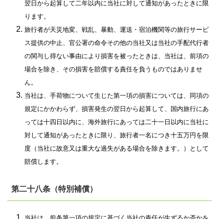
翌日から起算して二年以内に当社に対して通知があったときに限
ります。
旅行者が天災地変、戦乱、暴動、運送・宿泊機関等の旅行サービ
ス提供の中止、官公署の命令その他の当社又は当社の手配代行者
の関与し得ない事由により損害を被ったときは、当社は、前項の
場合を除き、その損害を賠償する責任を負うものではありませ
ん。
当社は、手荷物について生じた第一項の損害については、同項の
規定にかかわらず、損害発生の翌日から起算して、国内旅行にあ
っては十四日以内に、海外旅行にあっては二十一日以内に当社に
対して通知があったときに限り、旅行者一名につき十五万円を限
度（当社に故意又は重大な過失がある場合を除きます。）として
賠償します。
第二十八条（特別補償）
当社は、前条第一項の規定に基づく当社の責任が生ずるか否かを