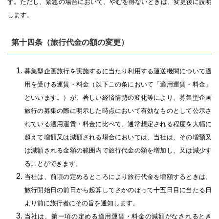
す。ただし、緊急の場合において、やむを得ないときは、変更後に説明
します。
第十四条（旅行代金の額の変更）
募集型企画旅行を実施するに当たり利用する運送機関について適
用を受ける運賃・料金（以下この条において「適用運賃・料金」
といいます。）が、著しい経済情勢の変化等により、募集型企画
旅行の募集の際に明示した時点において有効なものとして公示さ
れている適用運賃・料金に比べて、通常想定される程度を大幅に
超えて増額又は減額される場合においては、当社は、その増額又
は減額される金額の範囲内で旅行代金の額を増加し、又は減少す
ることができます。
当社は、前項の定めるところにより旅行代金を増額するときは、
旅行開始日の前日から起算してさかのぼって十五日目に当たる日
より前に旅行者にその旨を通知します。
当社は、第一項の定める適用運賃・料金の減額がなされるとき