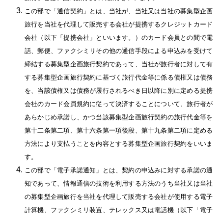
この部で「通信契約」とは、当社が、当社又は当社の募集型企画
旅行を当社を代理して販売する会社が提携するクレジットカード
会社（以下「提携会社」といいます。）のカード会員との間で電
話、郵便、ファクシミリその他の通信手段による申込みを受けて
締結する募集型企画旅行契約であって、当社が旅行者に対して有
する募集型企画旅行契約に基づく旅行代金等に係る債権又は債務
を、当該債権又は債務が履行されるべき日以降に別に定める提携
会社のカード会員規約に従って決済することについて、旅行者が
あらかじめ承諾し、かつ当該募集型企画旅行契約の旅行代金等を
第十二条第二項、第十六条第一項後段、第十九条第二項に定める
方法により支払うことを内容とする募集型企画旅行契約をいいま
す。
この部で「電子承諾通知」とは、契約の申込みに対する承諾の通
知であって、情報通信の技術を利用する方法のうち当社又は当社
の募集型企画旅行を当社を代理して販売する会社が使用する電子
計算機、ファクシミリ装置、テレックス又は電話機（以下「電子