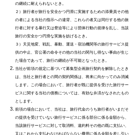
の継続に耐えられないとき。
２）旅行者が旅行を安全かつ円滑に実施するための添乗員その他
の者による当社の指示への違背、これらの者又は同行する他の旅
行者に対する暴行又は脅迫等により団体行動の規律を乱し、当該
旅行の安全かつ円滑な実施を妨げるとき。
３）天災地変、戦乱、暴動、運送・宿泊機関等の旅行サービス提
供の中止、官公署の命令その他の当社の関与し得ない事由が生じ
た場合であって、旅行の継続が不可能となったとき。
当社が前項の規定に基づいて募集型企画旅行契約を解除したとき
は、当社と旅行者との間の契約関係は、将来に向かってのみ消滅
します。この場合において、旅行者が既に提供を受けた旅行サー
ビスに関する当社の債務については、有効な弁済がなされたもの
とします。
前項の場合において、当社は、旅行代金のうち旅行者がいまだそ
の提供を受けていない旅行サービスに係る部分に係る金額から、
当該旅行サービスに対して取消料、違約料その他の既に支払い、
又はこれから支払わなければならない費用に係る金額を差し引い