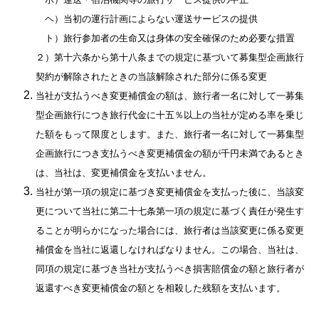
ヘ）当初の運行計画によらない運送サービスの提供
ト）旅行参加者の生命又は身体の安全確保のため必要な措置
２）第十六条から第十八条までの規定に基づいて募集型企画旅行
契約が解除されたときの当該解除された部分に係る変更
当社が支払うべき変更補償金の額は、旅行者一名に対して一募集
型企画旅行につき旅行代金に十五％以上の当社が定める率を乗じ
た額をもって限度とします。また、旅行者一名に対して一募集型
企画旅行につき支払うべき変更補償金の額が千円未満であるとき
は、当社は、変更補償金を支払いません。
当社が第一項の規定に基づき変更補償金を支払った後に、当該変
更について当社に第二十七条第一項の規定に基づく責任が発生す
ることが明らかになった場合には、旅行者は当該変更に係る変更
補償金を当社に返還しなければなりません。この場合、当社は、
同項の規定に基づき当社が支払うべき損害賠償金の額と旅行者が
返還すべき変更補償金の額とを相殺した残額を支払います。