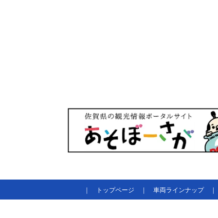
｜
トップページ
｜
車両ラインナップ
｜