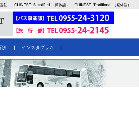
韓国語）
CHINESE -Simplified-（簡体語）
CHINESE -Traditional-（繁体語）
紹介
｜
インスタグラム
｜