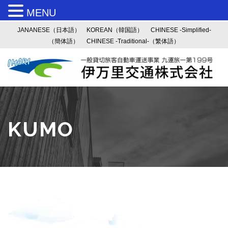
MENU
JANANESE（日本語）
KOREAN（韓国語）
CHINESE -Simplified-
（簡体語）
CHINESE -Traditional-（繁体語）
KUMO