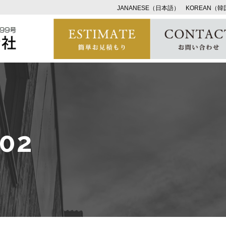
JANANESE（日本語）
KOREAN（
02