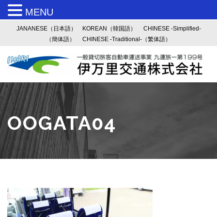
MENU
JANANESE（日本語）
KOREAN（韓国語）
CHINESE -Simplified-
（簡体語）
CHINESE -Traditional-（繁体語）
OOGATA04