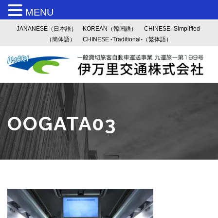
MENU
JANANESE（日本語）
KOREAN（韓国語）
CHINESE -Simplified-
（簡体語）
CHINESE -Traditional-（繁体語）
OOGATA03