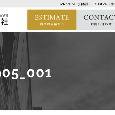
JANANESE（日本語）
KOREAN（
905_001