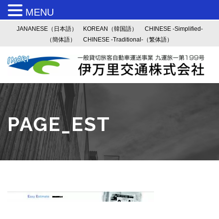
MENU
JANANESE（日本語）
KOREAN（韓国語）
CHINESE -Simplified-
（簡体語）
CHINESE -Traditional-（繁体語）
PAGE_EST