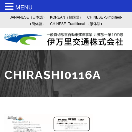
MENU
JANANESE（日本語）
KOREAN（韓国語）
CHINESE -Simplified-
（簡体語）
CHINESE -Traditional-（繁体語）
CHIRASHI0116A