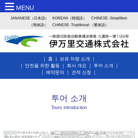
MENU
JANANESE（日本語）
KOREAN（韓国語）
CHINESE -Simplified-
（簡体語）
CHINESE -Traditional-（繁体語）
｜
홈
｜
보유 차량 소개
｜
｜
안전을 위한 활동
｜
회사 개요
｜
투어 소개
｜
｜
예약문의
｜
견적 신청
｜
투어 소개
Tours Introduction