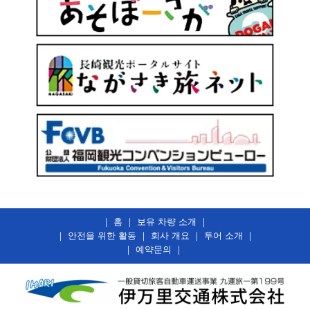
｜
홈
｜
보유 차량 소개
｜
｜
안전을 위한 활동
｜
회사 개요
｜
투어 소개
｜
｜
예약문의
｜