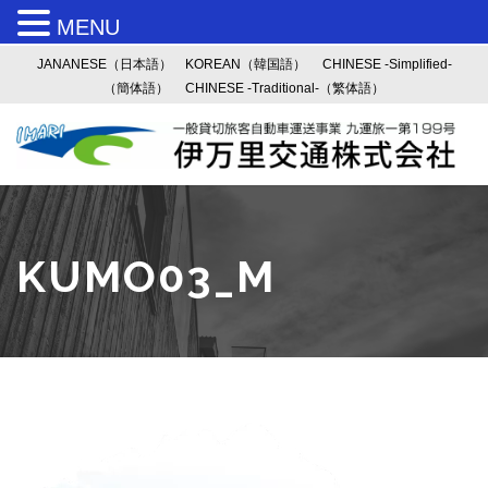
MENU
JANANESE（日本語）
KOREAN（韓国語）
CHINESE -Simplified-
（簡体語）
CHINESE -Traditional-（繁体語）
KUMO03_M