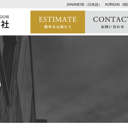
JANANESE（日本語）
KOREAN（
5