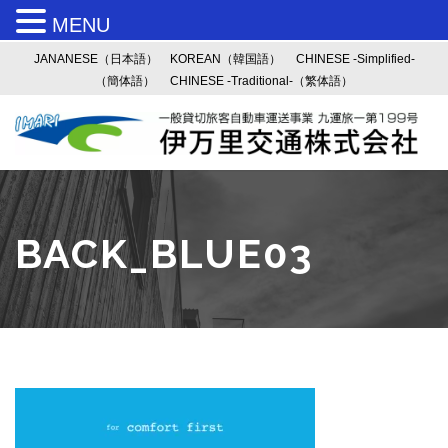
MENU
JANANESE（日本語）
KOREAN（韓国語）
CHINESE -Simplified-
（簡体語）
CHINESE -Traditional-（繁体語）
BACK_BLUE03