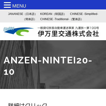
MENU
JANANESE（日本語）
KOREAN（韓国語）
CHINESE -Simplified-
（簡体語）
CHINESE -Traditional-（繁体語）
ANZEN-NINTEI20-
10